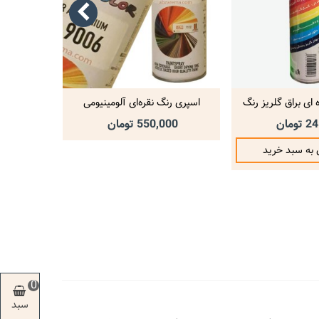
 ای براق گلریز رنگ
اسپری رنگ نقره‌ای آلومینیومی
اسپری رنگ س
وغنی
RAL9006 دوپلی‌کالر
ومان
550,000 تومان
000
 به سبد خرید
0
سبد
خرید